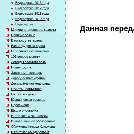
Видеоархив 2013 года
Видеоархив 2012 года
Видеоархив 2011 года
Видеоархив 2010 года
Видеоархив
Данная перед
Медицина. здоровье. красота
Принцип закона
В гостях у ветерана
Ваши трудовые права
О политике без политики
101 вопрос юристу
Легенды золотого века
Новая школа
Заглянем в словарь
Дорогу осилит идущий
Доказательная медицина
Объять необъятное
Ох, уж эти детки!
Юридическая помощь
Сделай сам
Школа рисования
Интеллект и технологии
Инновационное образование
Ойкумена Федора Конюхова
В контакте со здоровьем