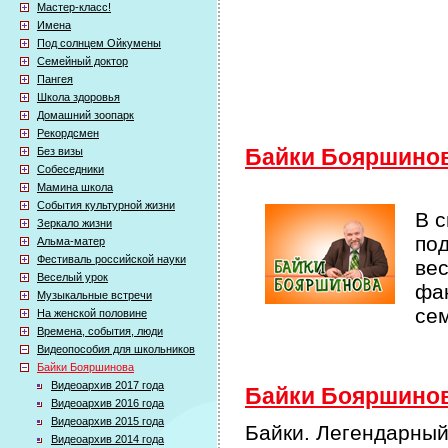
Мастер-класс!
Имена
Под солнцем Ойкумены
Семейный доктор
Пангея
Школа здоровья
Домашний зоопарк
Рекордсмен
Без визы
Байки Бояршино
Собеседники
Мамина школа
События культурной жизни
В 
Зеркало жизни
по
Альма-матер
Фестиваль российской науки
ве
Веселый урок
фак
Музыкальные встречи
се
На женской половине
Времена, события, люди
Видеопособия для школьников
Байки Бояршинова
Видеоархив 2017 года
Байки Бояршинова
Видеоархив 2016 года
Видеоархив 2015 года
Байки. Легендарны
Видеоархив 2014 года