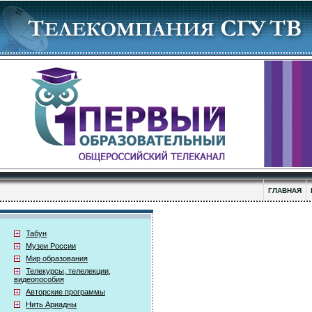
ГЛАВНАЯ
Табун
Музеи России
Мир образования
Телекурсы, телелекции,
видеопособия
Авторские программы
Нить Ариадны