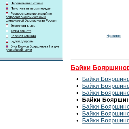
Перечитывая Боткина
Пилотные выпуски передач
Распространение знаний по
вопросам экономической и
финансовой безопасности России
Экселлент класс
Точка отсчета
Нравится
Зеленая комната
Будем здоровы
Блог Бориса Бояршинова На дне
российской науки
Байки Бояршино
Байки Бояршино
Байки Бояршино
Байки Бояршино
Байки Бояршино
Байки Бояршино
Байки Бояршино
Байки Бояршино