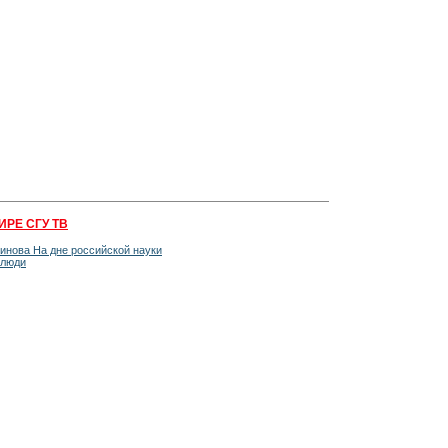
ИРЕ СГУ ТВ
инова На дне российской науки
 люди