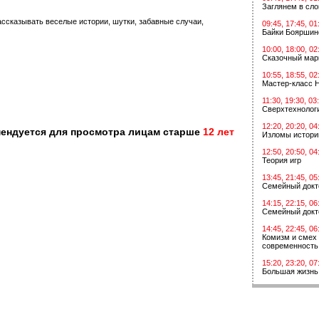
Заглянем в сл
ссказывать веселые истории, шутки, забавные случаи,
09:45, 17:45, 01
Байки Бояршин
10:00, 18:00, 02
Сказочный мар
10:55, 18:55, 02
Мастер-класс 
11:30, 19:30, 03
Сверхтехнологи
12:20, 20:20, 04
мендуется для просмотра лицам старше
12 лет
Изломы истори
12:50, 20:50, 04
Теория игр
13:45, 21:45, 05
Семейный докт
14:15, 22:15, 06
Семейный докт
14:45, 22:45, 06
Комизм и смех 
современность
15:20, 23:20, 07
Большая жизнь