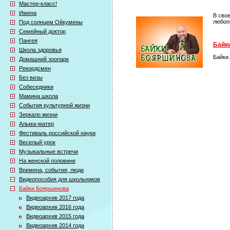
Мастер-класс!
Имена
В сво
любоп
Под солнцем Ойкумены
Семейный доктор
Пангея
Байки
Школа здоровья
Байки
Домашний зоопарк
Рекордсмен
Без визы
Собеседники
Мамина школа
События культурной жизни
Зеркало жизни
Альма-матер
Фестиваль российской науки
Веселый урок
Музыкальные встречи
На женской половине
Времена, события, люди
Видеопособия для школьников
Байки Бояршинова
Видеоархив 2017 года
Видеоархив 2016 года
Видеоархив 2015 года
Видеоархив 2014 года