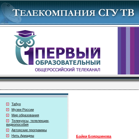
Табун
Музеи России
Мир образования
Телекурсы, телелекции,
видеопособия
Авторские программы
Нить Ариадны
Байки Бояршинова