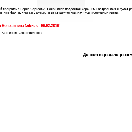
ей программе Борис Сергеевич Бояршинов поделится хорошим настроением и будет ра
ытные факты, курьезы, анекдоты из студенческой, научной и семейной жизни.
 Бояршинова (эфир от 06.02.2016)
. Расширяющаяся вселенная
Данная передача реко