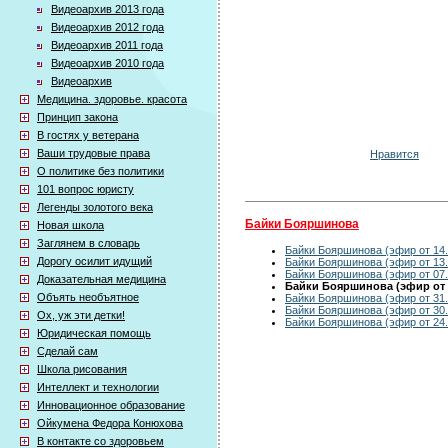
Видеоархив 2013 года
Видеоархив 2012 года
Видеоархив 2011 года
Видеоархив 2010 года
Видеоархив
Медицина. здоровье. красота
Принцип закона
В гостях у ветерана
Ваши трудовые права
Нравится
О политике без политики
101 вопрос юристу
Легенды золотого века
Байки Бояршинова
Новая школа
Заглянем в словарь
Байки Бояршинова (эфир от 14.
Дорогу осилит идущий
Байки Бояршинова (эфир от 13.
Байки Бояршинова (эфир от 07.
Доказательная медицина
Байки Бояршинова (эфир от 0
Объять необъятное
Байки Бояршинова (эфир от 31.
Байки Бояршинова (эфир от 30.
Ох, уж эти детки!
Байки Бояршинова (эфир от 24.
Юридическая помощь
Сделай сам
Школа рисования
Интеллект и технологии
Инновационное образование
Ойкумена Федора Конюхова
В контакте со здоровьем