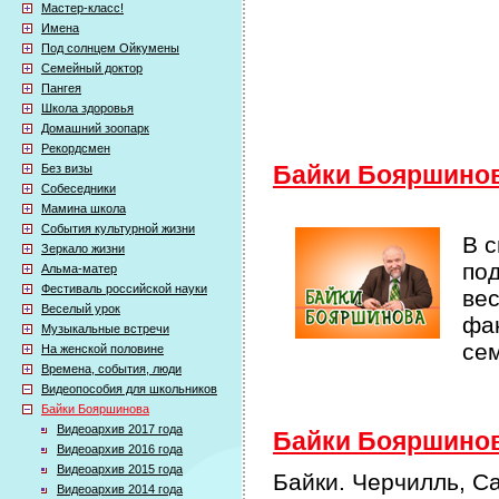
Мастер-класс!
Имена
Под солнцем Ойкумены
Семейный доктор
Пангея
Школа здоровья
Домашний зоопарк
Рекордсмен
Без визы
Байки Бояршино
Собеседники
Мамина школа
События культурной жизни
В 
Зеркало жизни
по
Альма-матер
Фестиваль российской науки
ве
Веселый урок
фак
Музыкальные встречи
се
На женской половине
Времена, события, люди
Видеопособия для школьников
Байки Бояршинова
Видеоархив 2017 года
Байки Бояршинова
Видеоархив 2016 года
Видеоархив 2015 года
Байки. Черчилль, С
Видеоархив 2014 года