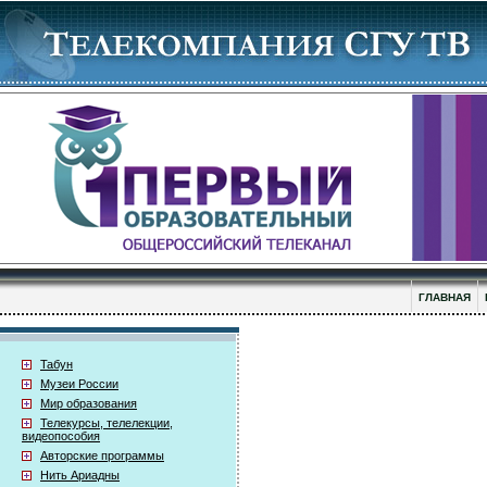
ГЛАВНАЯ
Табун
Музеи России
Мир образования
Телекурсы, телелекции,
видеопособия
Авторские программы
Нить Ариадны