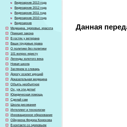
Видеоархив 2013 года
Видеоархив 2012 года
Видеоархив 2011 года
Видеоархив 2010 года
Видеоархив
Данная перед
Медицина. здоровье. красота
Принцип закона
В гостях у ветерана
Ваши трудовые права
О политике без политики
101 вопрос юристу
Легенды золотого века
Новая школа
Заглянем в словарь
Дорогу осилит идущий
Доказательная медицина
Объять необъятное
Ох, уж эти детки!
Юридическая помощь
Сделай сам
Школа рисования
Интеллект и технологии
Инновационное образование
Ойкумена Федора Конюхова
В контакте со здоровьем