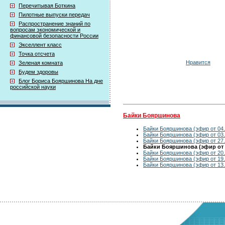
Перечитывая Боткина
Пилотные выпуски передач
Распространение знаний по
вопросам экономической и
финансовой безопасности России
Экселлент класс
Точка отсчета
Нравится
Зеленая комната
Будем здоровы
Блог Бориса Бояршинова На дне
российской науки
Байки Бояршинова
Байки Бояршинова (эфир от 04.
Байки Бояршинова (эфир от 03.
Байки Бояршинова (эфир от 27.
Байки Бояршинова (эфир от 2
Байки Бояршинова (эфир от 20.
Байки Бояршинова (эфир от 19.
Байки Бояршинова (эфир от 13.