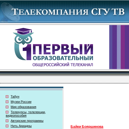
Табун
Музеи России
Мир образования
Телекурсы, телелекции,
видеопособия
Авторские программы
Нить Ариадны
Байки Бояршинова