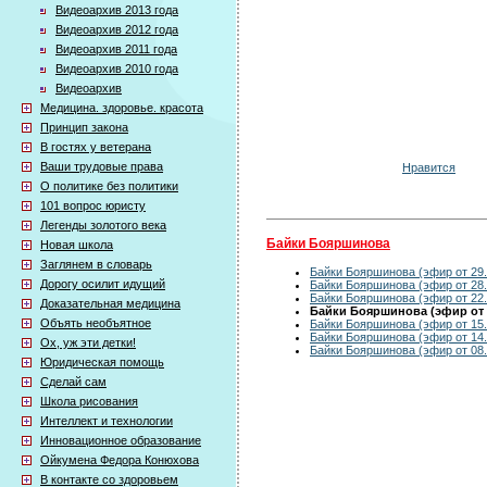
Видеоархив 2013 года
Видеоархив 2012 года
Видеоархив 2011 года
Видеоархив 2010 года
Видеоархив
Медицина. здоровье. красота
Принцип закона
В гостях у ветерана
Ваши трудовые права
Нравится
О политике без политики
101 вопрос юристу
Легенды золотого века
Байки Бояршинова
Новая школа
Заглянем в словарь
Байки Бояршинова (эфир от 29.
Дорогу осилит идущий
Байки Бояршинова (эфир от 28.
Байки Бояршинова (эфир от 22.
Доказательная медицина
Байки Бояршинова (эфир от 2
Объять необъятное
Байки Бояршинова (эфир от 15.
Байки Бояршинова (эфир от 14.
Ох, уж эти детки!
Байки Бояршинова (эфир от 08.
Юридическая помощь
Сделай сам
Школа рисования
Интеллект и технологии
Инновационное образование
Ойкумена Федора Конюхова
В контакте со здоровьем