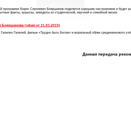
ей программе Борис Сергеевич Бояршинов поделится хорошим настроением и будет ра
ытные факты, курьезы, анекдоты из студенческой, научной и семейной жизни.
 Бояршинова (эфир от 21.03.2015)
. Галилео Галилей, фильм «Трудно быть Богом» и моральный облик средневекового учё
Данная передача реко