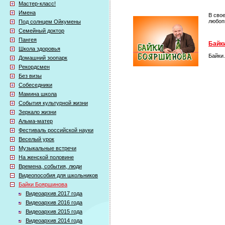
Мастер-класс!
Имена
В сво
любоп
Под солнцем Ойкумены
Семейный доктор
Пангея
Байки
Школа здоровья
Байки
Домашний зоопарк
Рекордсмен
Без визы
Собеседники
Мамина школа
События культурной жизни
Зеркало жизни
Альма-матер
Фестиваль российской науки
Веселый урок
Музыкальные встречи
На женской половине
Времена, события, люди
Видеопособия для школьников
Байки Бояршинова
Видеоархив 2017 года
Видеоархив 2016 года
Видеоархив 2015 года
Видеоархив 2014 года