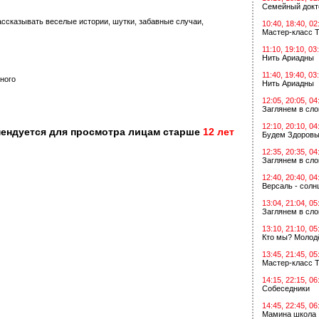
Семейный докт
ссказывать веселые истории, шутки, забавные случаи,
10:40, 18:40, 02
Мастер-класс Т
11:10, 19:10, 03
Нить Ариадны
11:40, 19:40, 03
ного
Нить Ариадны
12:05, 20:05, 04
Заглянем в сл
12:10, 20:10, 04
мендуется для просмотра лицам старше
12 лет
Будем Здоровы
12:35, 20:35, 04
Заглянем в сл
12:40, 20:40, 04
Версаль - солн
13:04, 21:04, 05
Заглянем в сл
13:10, 21:10, 05
Кто мы? Молодё
13:45, 21:45, 05
Мастер-класс Т
14:15, 22:15, 06
Собеседники
14:45, 22:45, 06
Мамина школа