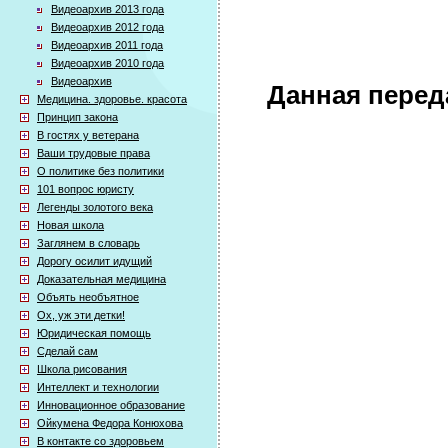
Видеоархив 2013 года
Видеоархив 2012 года
Видеоархив 2011 года
Видеоархив 2010 года
Видеоархив
Данная перед
Медицина. здоровье. красота
Принцип закона
В гостях у ветерана
Ваши трудовые права
О политике без политики
101 вопрос юристу
Легенды золотого века
Новая школа
Заглянем в словарь
Дорогу осилит идущий
Доказательная медицина
Объять необъятное
Ох, уж эти детки!
Юридическая помощь
Сделай сам
Школа рисования
Интеллект и технологии
Инновационное образование
Ойкумена Федора Конюхова
В контакте со здоровьем