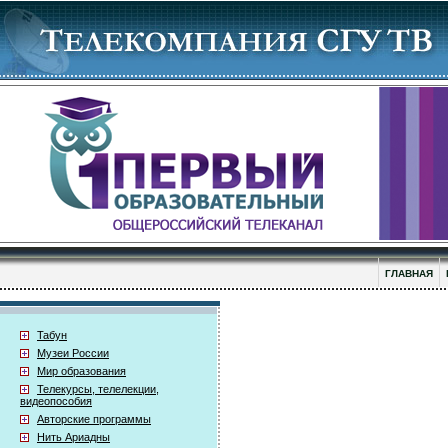
ГЛАВНАЯ
Табун
Музеи России
Мир образования
Телекурсы, телелекции,
видеопособия
Авторские программы
Нить Ариадны