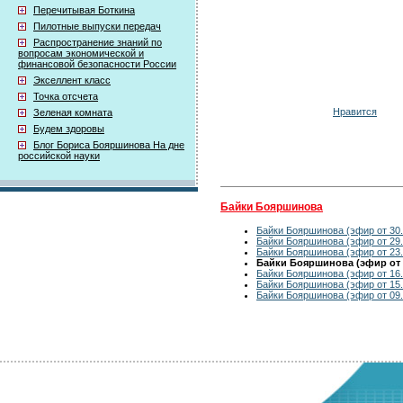
Перечитывая Боткина
Пилотные выпуски передач
Распространение знаний по
вопросам экономической и
финансовой безопасности России
Экселлент класс
Точка отсчета
Нравится
Зеленая комната
Будем здоровы
Блог Бориса Бояршинова На дне
российской науки
Байки Бояршинова
Байки Бояршинова (эфир от 30.
Байки Бояршинова (эфир от 29.
Байки Бояршинова (эфир от 23.
Байки Бояршинова (эфир от 2
Байки Бояршинова (эфир от 16.
Байки Бояршинова (эфир от 15.
Байки Бояршинова (эфир от 09.