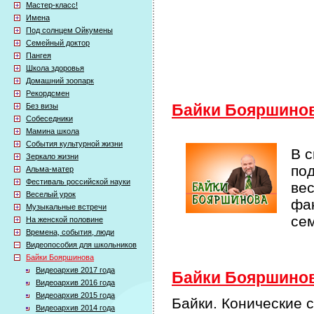
Мастер-класс!
Имена
Под солнцем Ойкумены
Семейный доктор
Пангея
Школа здоровья
Домашний зоопарк
Рекордсмен
Без визы
Байки Бояршино
Собеседники
Мамина школа
События культурной жизни
В 
Зеркало жизни
по
Альма-матер
Фестиваль российской науки
ве
Веселый урок
фак
Музыкальные встречи
се
На женской половине
Времена, события, люди
Видеопособия для школьников
Байки Бояршинова
Видеоархив 2017 года
Байки Бояршинова
Видеоархив 2016 года
Видеоархив 2015 года
Байки. Конические 
Видеоархив 2014 года