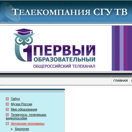
ГЛАВНАЯ
Табун
Музеи России
Мир образования
Телекурсы, телелекции,
видеопособия
Авторские программы
Биология