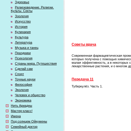
Здоровье
Религиоведение. Религии.
Культы. Секты
Зоология
Искусство
История
Кулинария
Культура
Литература
Советы врача
Музыка и танец
Праздники
Современная фармацевтическая промы
Психология
которых получена с помощью химически
малая эффективность, а в некоторых с
Страны мира. Путешествия
лекарственные растения, и о многом д
Сделай сам
Спорт
Передача 11
Точные науки
Философия
Туберкулёз. Часть 1.
Экология
Человек и общество
Экономика
Нить Ариадны
Мастер-класс!
Имена
Под солнцем Ойкумены
Семейный доктор