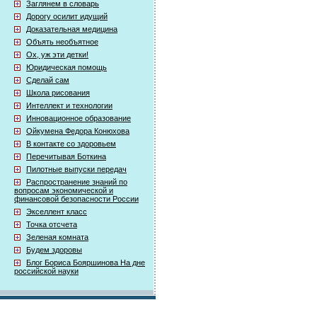
Заглянем в словарь
Дорогу осилит идущий
Доказательная медицина
Объять необъятное
Ох, уж эти детки!
Юридическая помощь
Сделай сам
Школа рисования
Интеллект и технологии
Инновационное образование
Ойкумена Федора Конюхова
В контакте со здоровьем
Перечитывая Боткина
Пилотные выпуски передач
Распространение знаний по
вопросам экономической и
финансовой безопасности России
Экселлент класс
Точка отсчета
Зеленая комната
Будем здоровы
Блог Бориса Бояршинова На дне
российской науки