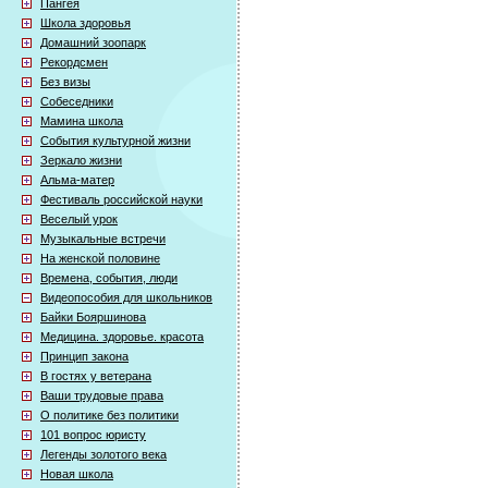
Пангея
Школа здоровья
Домашний зоопарк
Рекордсмен
Без визы
Собеседники
Мамина школа
События культурной жизни
Зеркало жизни
Альма-матер
Фестиваль российской науки
Веселый урок
Музыкальные встречи
На женской половине
Времена, события, люди
Видеопособия для школьников
Байки Бояршинова
Медицина. здоровье. красота
Принцип закона
В гостях у ветерана
Ваши трудовые права
О политике без политики
101 вопрос юристу
Легенды золотого века
Новая школа