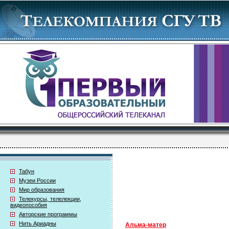
Табун
Музеи России
Мир образования
Телекурсы, телелекции,
видеопособия
Авторские программы
Нить Ариадны
Альма-матер