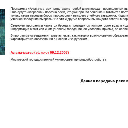
Программа «Альма-матер» представляет собой цикл передач, посвященных в
Она будет интересна и полезна всем, кто уже принял решение и готовится посту
только стоит перед выбором профессии и высшего учебного заведения. Куда по
учебное заведение выбрать? На эти и другие вопросы вы найдете ответы в пе
Стержнем программы является беседа с президентом или ректором вуза, в ход
информация о том или ином учебном заведении, об условиях приема, об особе
В программе освещаются такие аспекты, как история возникновения образован
характеристика образования в России и за рубежом.
Альма-матер (эфир от 09.12.2007)
Московский государственный университет природообустройства
Данная передача реко