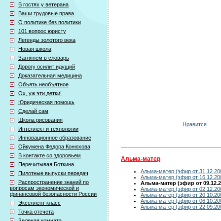
В гостях у ветерана
Ваши трудовые права
О политике без политики
101 вопрос юристу
Легенды золотого века
Новая школа
Заглянем в словарь
Дорогу осилит идущий
Доказательная медицина
Объять необъятное
Ох, уж эти детки!
Юридическая помощь
Сделай сам
Школа рисования
Нравится
Интеллект и технологии
Инновационное образование
Ойкумена Федора Конюхова
В контакте со здоровьем
Альма-матер
Перечитывая Боткина
Альма-матер (эфир от 31.12.20
Пилотные выпуски передач
Альма-матер (эфир от 16.12.20
Распространение знаний по
Альма-матер (эфир от 09.12.2
вопросам экономической и
Альма-матер (эфир от 02.12.20
финансовой безопасности России
Альма-матер (эфир от 20.10.20
Альма-матер (эфир от 06.10.20
Экселлент класс
Альма-матер (эфир от 22.09.20
Точка отсчета
Зеленая комната