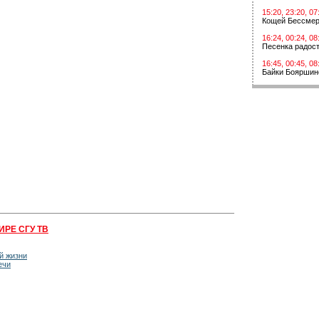
15:20, 23:20, 07
Кощей Бессме
16:24, 00:24, 08
Песенка радос
16:45, 00:45, 08
Байки Бояршин
ИРЕ СГУ ТВ
й жизни
ечи