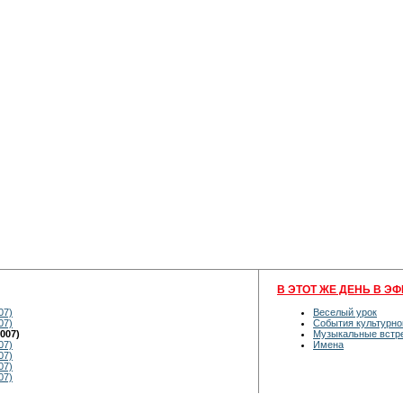
В ЭТОТ ЖЕ ДЕНЬ В ЭФ
07)
Веселый урок
07)
События культурно
007)
Музыкальные встр
07)
Имена
07)
07)
07)