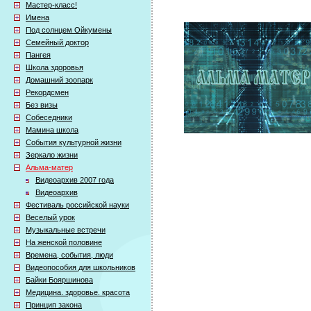
Мастер-класс!
Имена
Под солнцем Ойкумены
Семейный доктор
Пангея
Школа здоровья
Домашний зоопарк
Рекордсмен
Без визы
Собеседники
Мамина школа
События культурной жизни
Зеркало жизни
Альма-матер
Видеоархив 2007 года
Видеоархив
Фестиваль российской науки
Веселый урок
Музыкальные встречи
На женской половине
Времена, события, люди
Видеопособия для школьников
Байки Бояршинова
Медицина. здоровье. красота
Принцип закона