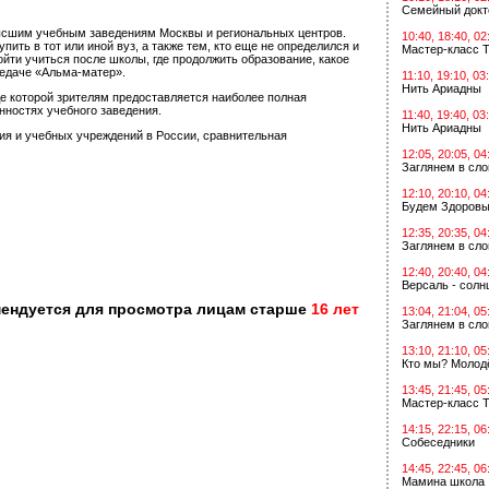
Семейный докт
ысшим учебным заведениям Москвы и региональных центров.
10:40, 18:40, 02
пить в тот или иной вуз, а также тем, кто еще не определился и
Мастер-класс Т
йти учиться после школы, где продолжить образование, какое
редаче «Альма-матер».
11:10, 19:10, 03
Нить Ариадны
е которой зрителям предоставляется наиболее полная
нностях учебного заведения.
11:40, 19:40, 03
Нить Ариадны
ия и учебных учреждений в России, сравнительная
12:05, 20:05, 04
Заглянем в сл
12:10, 20:10, 04
Будем Здоровы
12:35, 20:35, 04
Заглянем в сл
12:40, 20:40, 04
Версаль - солн
мендуется для просмотра лицам старше
16 лет
13:04, 21:04, 05
Заглянем в сл
13:10, 21:10, 05
Кто мы? Молодё
13:45, 21:45, 05
Мастер-класс Т
14:15, 22:15, 06
Собеседники
14:45, 22:45, 06
Мамина школа