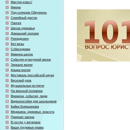
Мастер-класс!
Имена
Под солнцем Ойкумены
Семейный доктор
Пангея
Школа здоровья
Домашний зоопарк
Рекордсмен
Без визы
Собеседники
Мамина школа
События культурной жизни
Зеркало жизни
Альма-матер
Фестиваль российской науки
Веселый урок
Музыкальные встречи
На женской половине
Времена, события, люди
Видеопособия для школьников
Байки Бояршинова
Медицина. здоровье. красота
Принцип закона
В гостях у ветерана
Ваши трудовые права