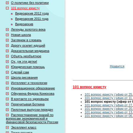
О политике без политики
101 вопрос юристу
Видеоархив 2012 года
Видеоархив 2011 года
Видеоархив
Легенды золотого века
Новая школа
Заглянем в словарь
Дорогу осилит идущий
Доказательная медицина
Объять необъятное
Ох, уж эти детки!
Нравится
Юридическая помощь
Сделай сам
Школа рисования
Интеллект и технологии
101 вопрос юристу
Инновационное образование
Ойкумена Федора Конюхова
101 вопрос юристу (эфир от 25.
101 вопрос юристу (эфир от 11.
В контакте со здоровьем
101 вопрос юристу (эфир от 0
Перечитывая Боткина
101 вопрос юристу (эфир от 27.
101 вопрос юристу (эфир от 20.
Пилотные выпуски передач
101 вопрос юристу (эфир от 13.
Распространение знаний по
101 вопрос юристу (эфир от 06.
вопросам экономической и
финансовой безопасности России
Экселлент класс
Точка отсчета