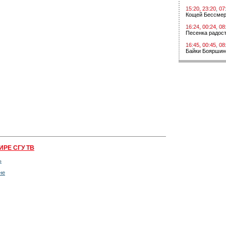
15:20, 23:20, 07
Кощей Бессме
16:24, 00:24, 08
Песенка радос
16:45, 00:45, 08
Байки Бояршин
ИРЕ СГУ ТВ
ь
не