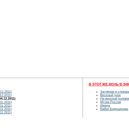
В ЭТОТ ЖЕ ДЕНЬ В ЭФ
12.2011)
Заглянем в словар
12.2011)
Веселый урок
4.12.2011)
На женской полови
11.2011)
Музеи России
11.2011)
Имена
11.2011)
Байки Бояршинова
11.2011)