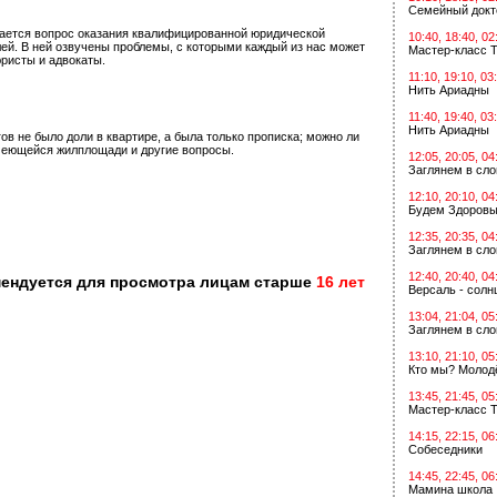
Семейный докт
тается вопрос оказания квалифицированной юридической
10:40, 18:40, 02
ей. В ней озвучены проблемы, с которыми каждый из нас может
Мастер-класс Т
ристы и адвокаты.
11:10, 19:10, 03
Нить Ариадны
11:40, 19:40, 03
Нить Ариадны
ов не было доли в квартире, а была только прописка; можно ли
 имеющейся жилплощади и другие вопросы.
12:05, 20:05, 04
Заглянем в сл
12:10, 20:10, 04
Будем Здоровы
12:35, 20:35, 04
Заглянем в сл
12:40, 20:40, 04
мендуется для просмотра лицам старше
16 лет
Версаль - солн
13:04, 21:04, 05
Заглянем в сл
13:10, 21:10, 05
Кто мы? Молодё
13:45, 21:45, 05
Мастер-класс Т
14:15, 22:15, 06
Собеседники
14:45, 22:45, 06
Мамина школа