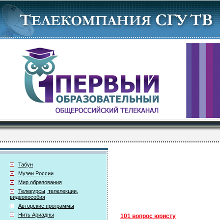
Табун
Музеи России
Мир образования
Телекурсы, телелекции,
видеопособия
Авторские программы
Нить Ариадны
101 вопрос юристу