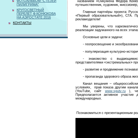
ФОТОАЛЬБОМ "СТЕЗЕЙ
названием «Ойкумена Фёдора Конюхо
ПИЛИГРИМА"
путешественник, художник, миссионер
КРУГОСВЕТНЫЙ
Главные партнёры проекта: Русс
ПЕРЕЛЕТ Ф.КОНЮХОВА
«Первый образовательный»), СГА. П
НА АЭРОСТАТЕ 2016
рекламодатели!
КОНТАКТЫ
Мы уверены, что харизматичес
реализации задуманного на всех этапа
Основные цели и задачи:
- геопросвещение и экообразовани
- популяризация культурно-истори
- знакомство с выдающимися
представителями «экстремальных» пр
- развитие и продвижение познава
- пропаганда здорового образа жи
Канал вещания
–
общероссийски
условиях, прав показа другим канала
(
YouTube
, сайт
www
.
sgutv
.
ru
), чер
Предполагается активное участие 
международных.
Познакомиться с презентационным ро