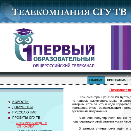
ГЛАВНАЯ
ПРОГРАММА
Познавател
Кем был француз Жак-Ив Кусто д
по нашему разумению, может и долж
НОВОСТИ
которым есть за что и надо гордить
ДОКУМЕНТЫ
исследователем, раздвигающим пред
достойным подражания.
ПРЕССА О НАС
ПРОЕКТЫ СГУ ТВ
В основе популярности тех же К
популяризации этой деятельности чере
ОЙКУМЕНА ФЕДОРА
КОНЮХОВА
В данном случае речь идёт о р