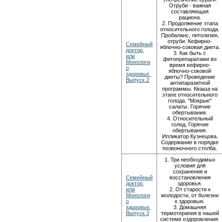
Отруби - важная
составляющая
рациона.
2. Продолжение этапа
относительного голода.
Пробаланс, литолизин,
отруби. Кефирно-
Семейный
яблочно-соковая диета.
доктор,
3. Как быть с
или
фитопрепаратами во
Монологи
время кефирно-
о
яблочно-соковой
здоровье.
диеты? Проведение
Выпуск 2
антипаразитной
программы. Кваша на
этапе относительного
голода. "Мокрые"
салаты. Горячие
обертывания.
4. Относительный
голод. Горячие
обертывания.
Ипликатор Кузнецова.
Содержание в порядке
позвоночного столба.
1. Три необходимых
условия для
сохранения и
Семейный
восстановления
доктор,
здоровья.
или
2. От старости к
Монологи
молодости, от болезни
о
к здоровью.
здоровье.
3. Домашняя
Выпуск 3
термотерапия в нашей
системе оздоровления.