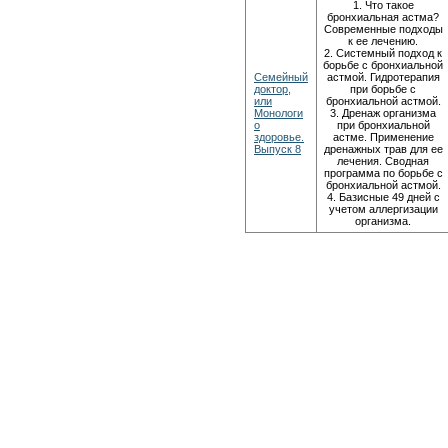
1. Что такое
бронхиальная астма?
Современные подходы
к ее лечению.
2. Системный подход к
борьбе с бронхиальной
Семейный
астмой. Гидротерапия
доктор,
при борьбе с
или
бронхиальной астмой.
Монологи
3. Дренаж организма
о
при бронхиальной
здоровье.
астме. Применение
Выпуск 8
дренажных трав для ее
лечения. Сводная
программа по борьбе с
бронхиальной астмой.
4. Базисные 49 дней с
учетом аллергизации
организма.