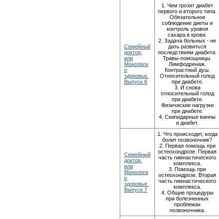
1. Чем грозит диабет
первого и второго типа.
Обязательное
соблюдение диеты и
контроль уровня
сахара в крови.
2. Задача больных - не
Семейный
дать развиться
доктор,
последствиям диабета.
или
Травы-помощницы.
Монологи
Лимфодренаж.
о
Контрастный душ.
здоровье.
Относительный голод
Выпуск 6
при диабете.
3. И снова
относительный голод
при диабете.
Физичиские нагрузки
при диабете.
4. Скипидарные ванны
и диабет.
1. Что происходит, когда
болит позвоночник?
2. Первая помощь при
остеохондрозе. Первая
Семейный
часть гимнастического
доктор,
комплекса.
или
3. Помощь при
Монологи
остеохондрозе. Вторая
о
часть гимнастического
здоровье.
комплекса.
Выпуск 7
4. Общие процедуры
при болезненных
проблемах
позвоночника.