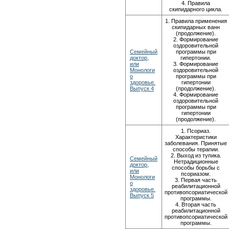
4. Правила
скипидарного цикла.
1. Правила применения
скипидарных ванн
(продолжение).
2. Формирование
оздоровительной
Семейный
программы при
доктор,
гипертонии.
или
3. Формирование
Монологи
оздоровительной
о
программы при
здоровье.
гипертонии
Выпуск 4
(продолжение).
4. Формирование
оздоровительной
программы при
гипертонии
(продолжение).
1. Псориаз.
Характеристики
заболевания. Принятые
способы терапии.
2. Выход из тупика.
Семейный
Нетрадиционные
доктор,
способы борьбы с
или
псориазом.
Монологи
3. Первая часть
о
реабилитационной
здоровье.
противопсориатической
Выпуск 5
программы.
4. Вторая часть
реабилитационной
противопсориатической
программы.