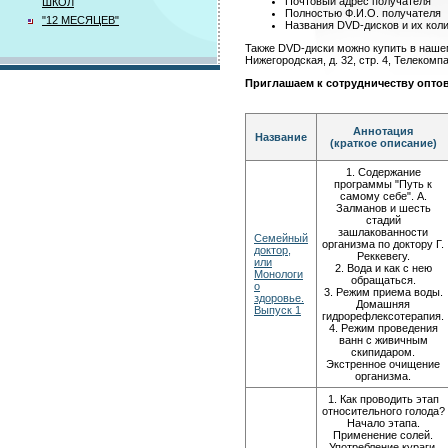
Почтовый адрес получателя
ШКОЛ
Полностью Ф.И.О. получателя
"12 МЕСЯЦЕВ"
Названия DVD-дисков и их коли
Также DVD-диски можно купить в нашем 
Нижегородская, д. 32, стр. 4, Телекомп
Приглашаем к сотрудничеству опто
Аннотация
Название
(краткое описание)
1. Содержание
программы "Путь к
самому себе". А.
Залманов и шесть
стадий
зашлакованности
Семейный
организма по доктору Г.
доктор,
Реккевегу.
или
2. Вода и как с нею
Монологи
обращаться.
о
3. Режим приема воды.
здоровье.
Домашняя
Выпуск 1
гидрорефлексотерапия.
4. Режим проведения
ванн с живичным
скипидаром.
Экстренное очищение
организма.
1. Как проводить этап
относительного голода?
Начало этапа.
Применение солей.
Употребление кураги.